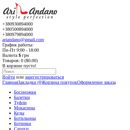
+380930894000
+380500894000
+380979894000
ariandano@gmail.com
График работы:
Пн-Пт 9:00 - 18:00
Валюта
$
грн
Товаров: 0 ($0.00)
В корзине пусто!
Войти
или
зарегистрироваться
Главная
Закладки (0)
Корзина покупок
Оформление заказа
Босоножки
Балетки
Туфли
Мокасины
Кеды
Ботильоны
Ботинки
Сапоги