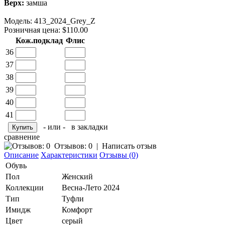
Верх:
замша
Модель:
413_2024_Grey_Z
Розничная цена: $110.00
Кож.подклад
Флис
36
37
38
39
40
41
- или -
в закладки
сравнение
Отзывов: 0
|
Написать отзыв
Описание
Характеристики
Отзывы (0)
Обувь
Пол
Женский
Коллекции
Весна-Лето 2024
Тип
Туфли
Имидж
Комфорт
Цвет
серый