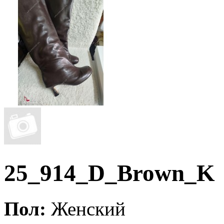
25_914_D_Brown_K
Пол:
Женский