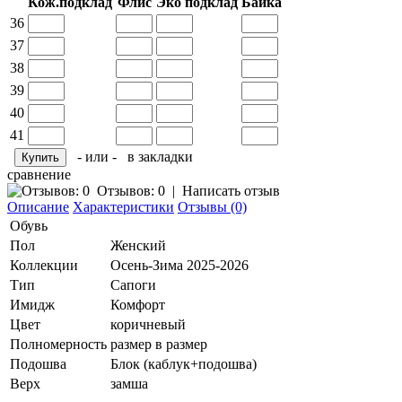
Кож.подклад
Флис
Эко подклад
Байка
36
37
38
39
40
41
- или -
в закладки
сравнение
Отзывов: 0
|
Написать отзыв
Описание
Характеристики
Отзывы (0)
Обувь
Пол
Женский
Коллекции
Осень-Зима 2025-2026
Тип
Сапоги
Имидж
Комфорт
Цвет
коричневый
Полномерность
размер в размер
Подошва
Блок (каблук+подошва)
Верх
замша