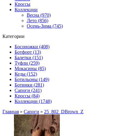
Кроссы
Коллекции
Весна (970)
Лето (856)
Осень-Зима (745)
Категории
Босоножки (408)
Ботфорт (13)
Балетки (151)
Туфли (259)
Мокасины (85)
Кеды (152)
Ботильоны (149)
Ботинки (281)
Сапоги (241)
Кроссы (84)
Коллекции (1748)
Главная
»
Сапоги
»
25_802_DBrown_Z