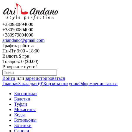
+380930894000
+380500894000
+380979894000
ariandano@gmail.com
График работы:
Пн-Пт 9:00 - 18:00
Валюта
$
грн
Товаров: 0 ($0.00)
В корзине пусто!
Войти
или
зарегистрироваться
Главная
Закладки (0)
Корзина покупок
Оформление заказа
Босоножки
Балетки
Туфли
Мокасины
Кеды
Ботильоны
Ботинки
Сапоги