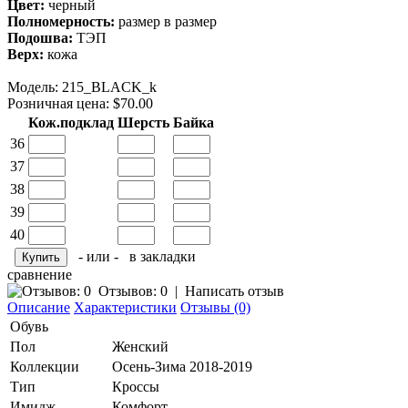
Цвет:
черный
Полномерность:
размер в размер
Подошва:
ТЭП
Верх:
кожа
Модель:
215_BLACK_k
Розничная цена: $70.00
Кож.подклад
Шерсть
Байка
36
37
38
39
40
- или -
в закладки
сравнение
Отзывов: 0
|
Написать отзыв
Описание
Характеристики
Отзывы (0)
Обувь
Пол
Женский
Коллекции
Осень-Зима 2018-2019
Тип
Кроссы
Имидж
Комфорт