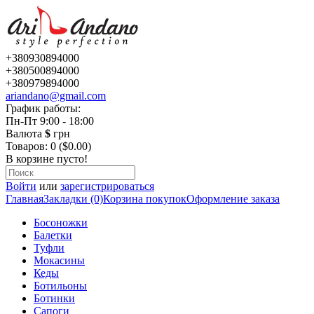
+380930894000
+380500894000
+380979894000
ariandano@gmail.com
График работы:
Пн-Пт 9:00 - 18:00
Валюта
$
грн
Товаров: 0 ($0.00)
В корзине пусто!
Войти
или
зарегистрироваться
Главная
Закладки (0)
Корзина покупок
Оформление заказа
Босоножки
Балетки
Туфли
Мокасины
Кеды
Ботильоны
Ботинки
Сапоги