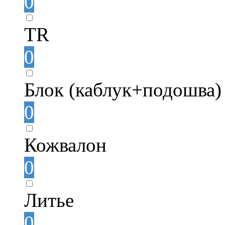
0
TR
0
Блок (каблук+подошва)
0
Кожвалон
0
Литье
0