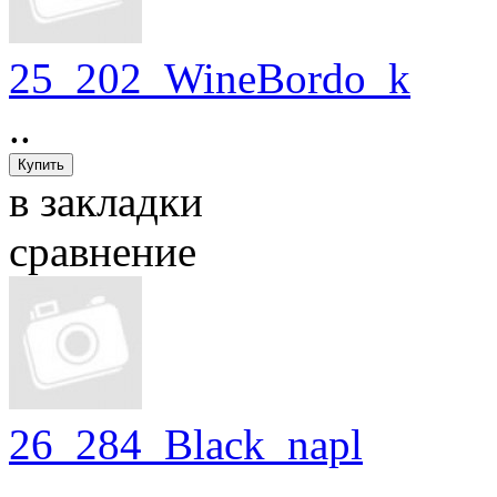
25_202_WineBordo_k
..
в закладки
сравнение
26_284_Black_napl
..