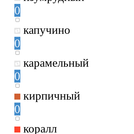
0
капучино
0
карамельный
0
кирпичный
0
коралл