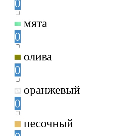
0
мята
0
олива
0
оранжевый
0
песочный