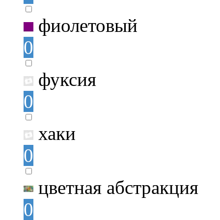
фиолетовый
0
фуксия
0
хаки
0
цветная абстракция
0