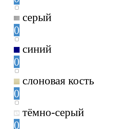
серый
0
синий
0
слоновая кость
0
тёмно-серый
0