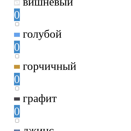
вишнёвый
0
голубой
0
горчичный
0
графит
0
джинс