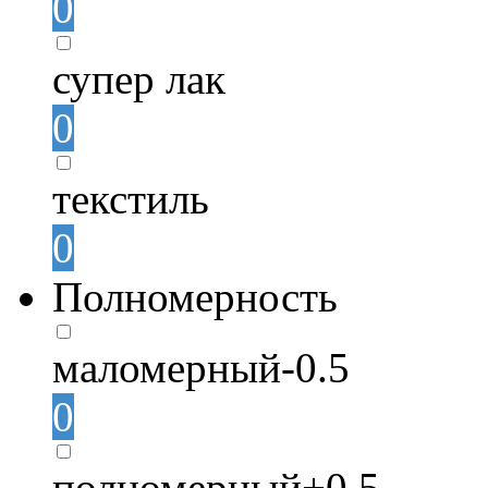
0
супер лак
0
текстиль
0
Полномерность
маломерный-0.5
0
полномерный+0.5