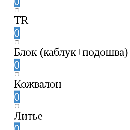
0
TR
0
Блок (каблук+подошва)
0
Кожвалон
0
Литье
0