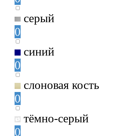
серый
0
синий
0
слоновая кость
0
тёмно-серый
0