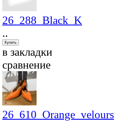
26_288_Black_K
..
в закладки
сравнение
26_610_Orange_velours
..