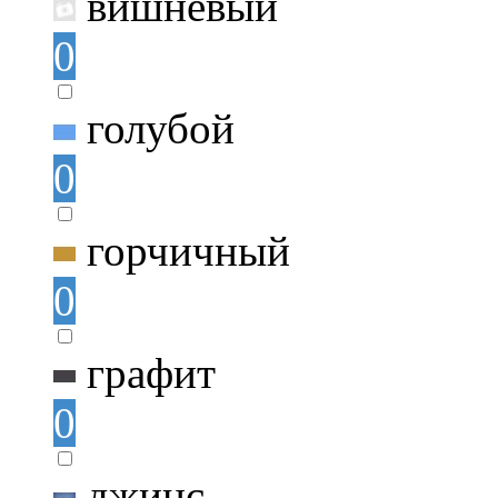
вишнёвый
0
голубой
0
горчичный
0
графит
0
джинс