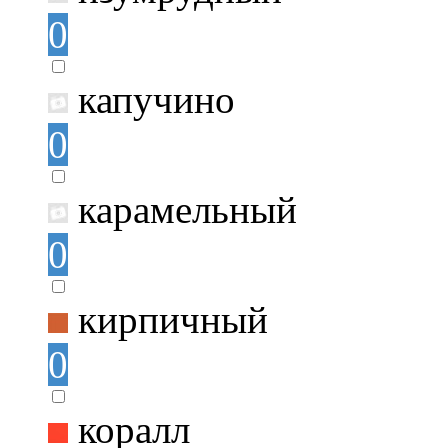
0
капучино
0
карамельный
0
кирпичный
0
коралл