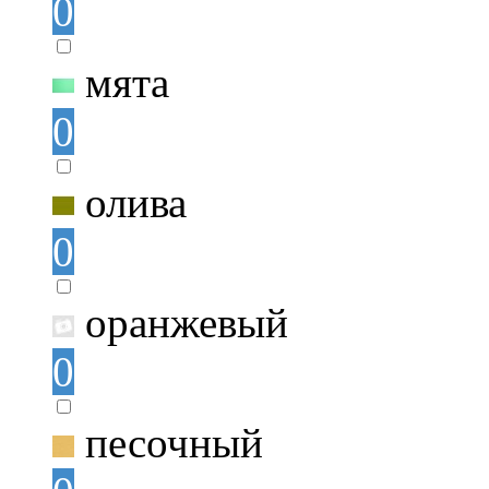
0
мята
0
олива
0
оранжевый
0
песочный