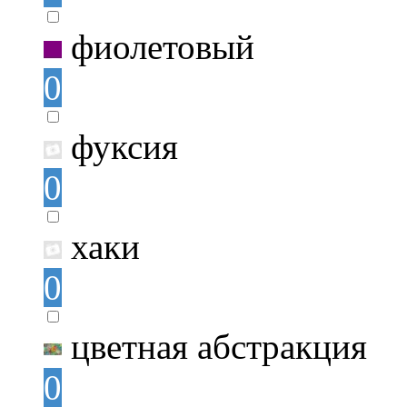
фиолетовый
0
фуксия
0
хаки
0
цветная абстракция
0