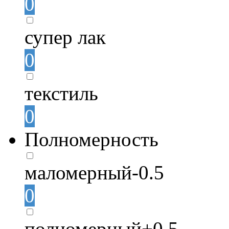
0
супер лак
0
текстиль
0
Полномерность
маломерный-0.5
0
полномерный+0.5