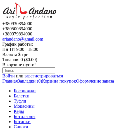
+380930894000
+380500894000
+380979894000
ariandano@gmail.com
График работы:
Пн-Пт 9:00 - 18:00
Валюта
$
грн
Товаров: 0 ($0.00)
В корзине пусто!
Войти
или
зарегистрироваться
Главная
Закладки (0)
Корзина покупок
Оформление заказа
Босоножки
Балетки
Туфли
Мокасины
Кеды
Ботильоны
Ботинки
Сапоги