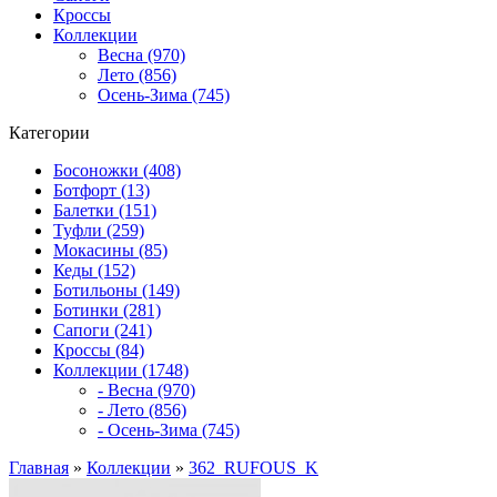
Кроссы
Коллекции
Весна (970)
Лето (856)
Осень-Зима (745)
Категории
Босоножки (408)
Ботфорт (13)
Балетки (151)
Туфли (259)
Мокасины (85)
Кеды (152)
Ботильоны (149)
Ботинки (281)
Сапоги (241)
Кроссы (84)
Коллекции (1748)
- Весна (970)
- Лето (856)
- Осень-Зима (745)
Главная
»
Коллекции
»
362_RUFOUS_K