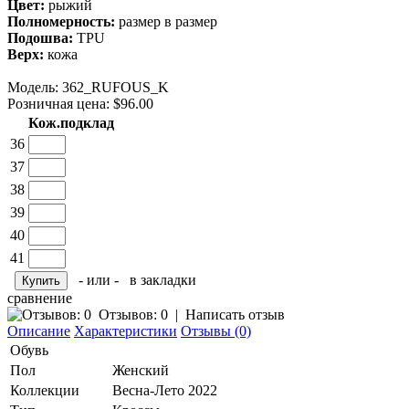
Цвет:
рыжий
Полномерность:
размер в размер
Подошва:
TPU
Верх:
кожа
Модель:
362_RUFOUS_K
Розничная цена: $96.00
Кож.подклад
36
37
38
39
40
41
- или -
в закладки
сравнение
Отзывов: 0
|
Написать отзыв
Описание
Характеристики
Отзывы (0)
Обувь
Пол
Женский
Коллекции
Весна-Лето 2022