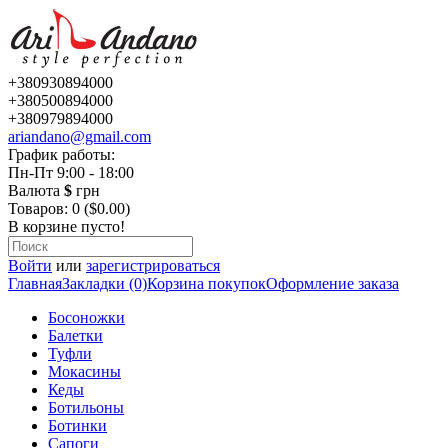
+380930894000
+380500894000
+380979894000
ariandano@gmail.com
График работы:
Пн-Пт 9:00 - 18:00
Валюта
$
грн
Товаров: 0 ($0.00)
В корзине пусто!
Войти
или
зарегистрироваться
Главная
Закладки (0)
Корзина покупок
Оформление заказа
Босоножки
Балетки
Туфли
Мокасины
Кеды
Ботильоны
Ботинки
Сапоги