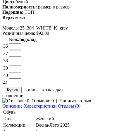
Цвет:
белый
Полномерность:
размер в размер
Подошва:
ТЭП
Верх:
кожа
Модель:
25_304_WHITE_K_grey
Розничная цена: $92.00
Кож.подклад
36
37
38
39
40
41
- или -
в закладки
сравнение
Отзывов: 0
|
Написать отзыв
Описание
Характеристики
Отзывы (0)
Обувь
Пол
Женский
Коллекции
Весна-Лето 2025