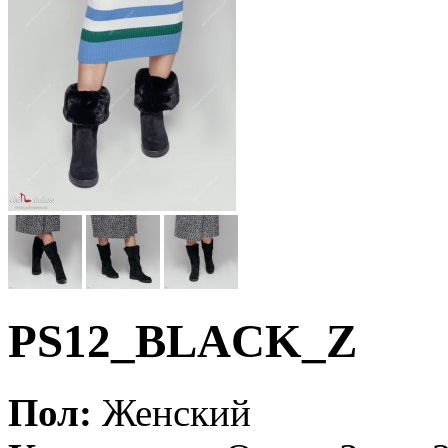
PS12_BLACK_Z
Пол:
Женский