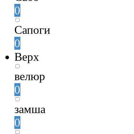
0
Сапоги
0
Верх
велюр
0
замша
0