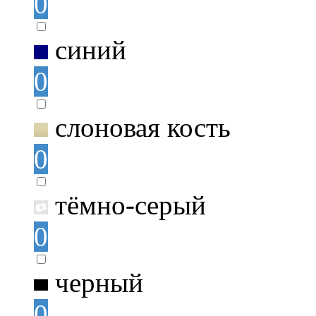
0
синий
0
слоновая кость
0
тёмно-серый
0
черный
0