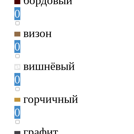
бордовый
0
визон
0
вишнёвый
0
горчичный
0
графит