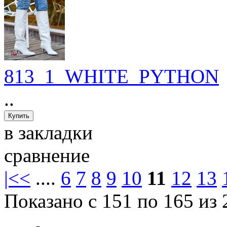
813_1_WHITE_PYTHON
..
в закладки
сравнение
|<
<
....
6
7
8
9
10
11
12
13
Показано с 151 по 165 из 