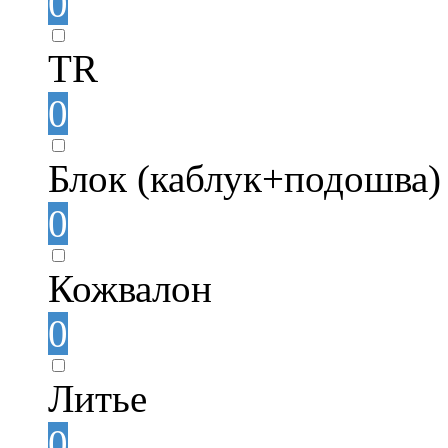
0
TR
0
Блок (каблук+подошва)
0
Кожвалон
0
Литье
0