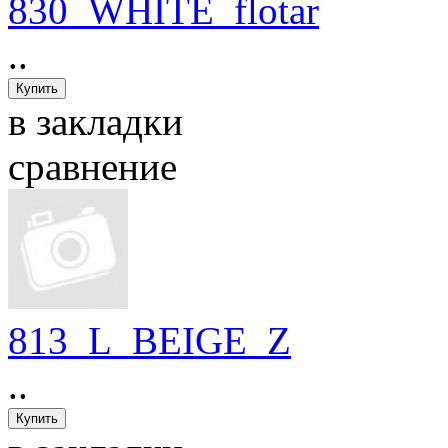
830_WHITE_flotar
..
в закладки
сравнение
813_L_BEIGE_Z
..