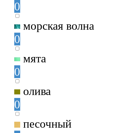
0
морская волна
0
мята
0
олива
0
песочный