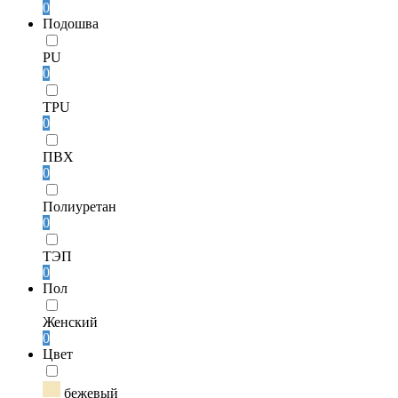
0
Подошва
PU
0
TPU
0
ПВХ
0
Полиуретан
0
ТЭП
0
Пол
Женский
0
Цвет
бежевый