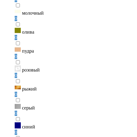
молочный
0
олива
0
пудра
0
розовый
0
рыжий
0
серый
0
синий
0