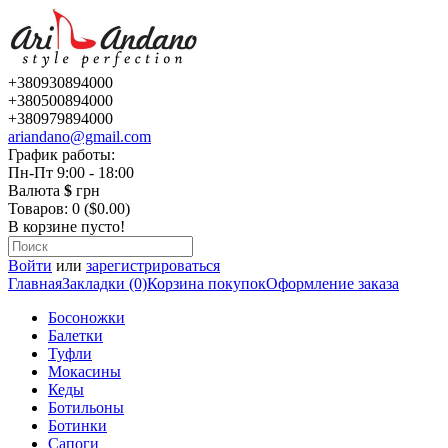
+380930894000
+380500894000
+380979894000
ariandano@gmail.com
График работы:
Пн-Пт 9:00 - 18:00
Валюта
$
грн
Товаров: 0 ($0.00)
В корзине пусто!
Войти
или
зарегистрироваться
Главная
Закладки (0)
Корзина покупок
Оформление заказа
Босоножки
Балетки
Туфли
Мокасины
Кеды
Ботильоны
Ботинки
Сапоги