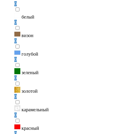
0
белый
0
визон
0
голубой
0
зеленый
0
золотой
0
карамельный
0
красный
0