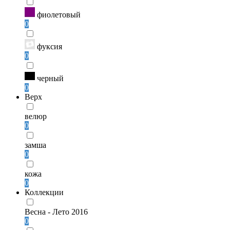
фиолетовый
0
фуксия
0
черный
0
Верх
велюр
0
замша
0
кожа
0
Коллекции
Весна - Лето 2016
0