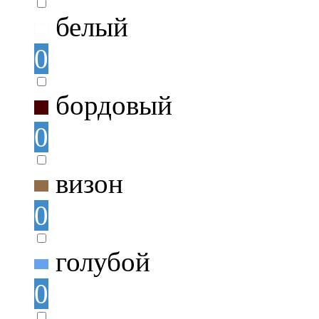
белый
0
бордовый
0
визон
0
голубой
0