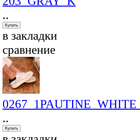
203_GRAY_K
..
в закладки
сравнение
0267_1PAUTINE_WHITE_
..
в закладки