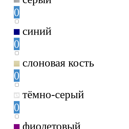
0
синий
0
слоновая кость
0
тёмно-серый
0
фиолетовый