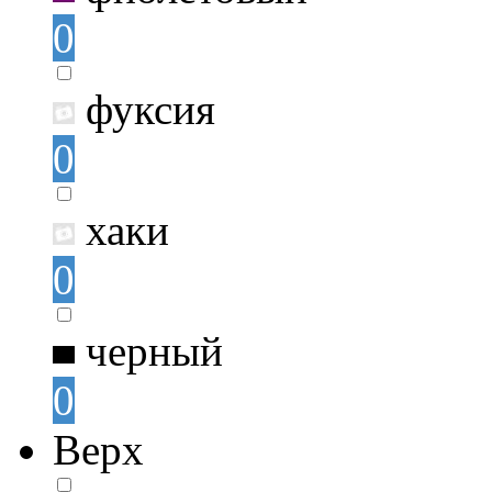
0
фуксия
0
хаки
0
черный
0
Верх