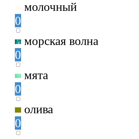
молочный
0
морская волна
0
мята
0
олива
0