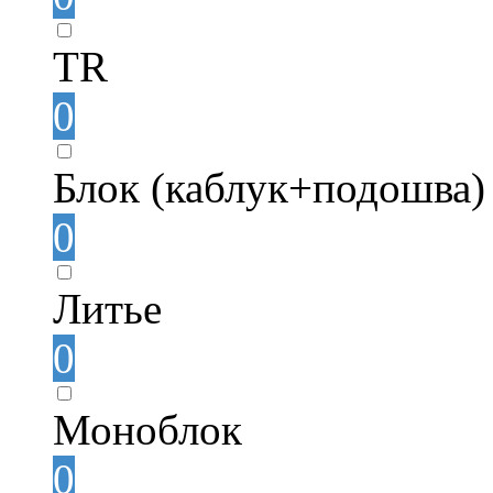
TR
0
Блок (каблук+подошва)
0
Литье
0
Моноблок
0