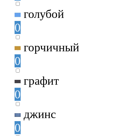
голубой
0
горчичный
0
графит
0
джинс
0