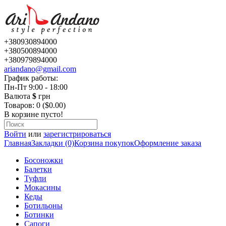
+380930894000
+380500894000
+380979894000
ariandano@gmail.com
График работы:
Пн-Пт 9:00 - 18:00
Валюта
$
грн
Товаров: 0 ($0.00)
В корзине пусто!
Войти
или
зарегистрироваться
Главная
Закладки (0)
Корзина покупок
Оформление заказа
Босоножки
Балетки
Туфли
Мокасины
Кеды
Ботильоны
Ботинки
Сапоги